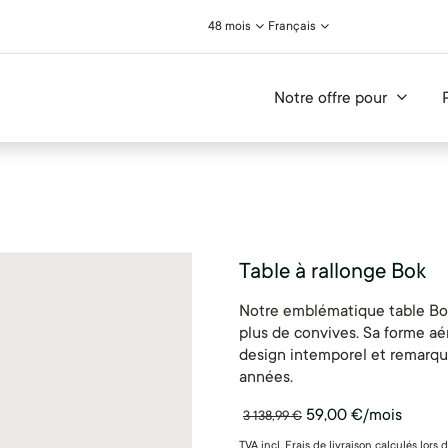
48 mois
Français
Notre offre pour
Table à rallonge Bok
Notre emblématique table Bok
plus de convives. Sa forme aé
design intemporel et remarqu
années.
59,00
€
/mois
3 138,99
€
TVA incl. Frais de livraison calculés lors