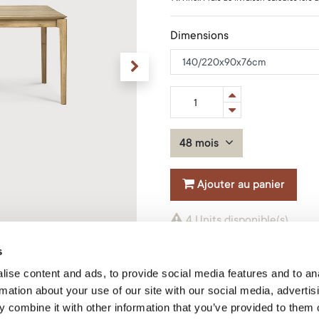
Dimensions
48 mois
Ajouter au panier
4 Units disponible(s)
s
Matériel
:
Chêne
ise content and ads, to provide social media features and to an
Forme
:
Rectangulaire
Finition
:
Huilé
rmation about your use of our site with our social media, advertis
Product Code: 51502*
 combine it with other information that you’ve provided to them o