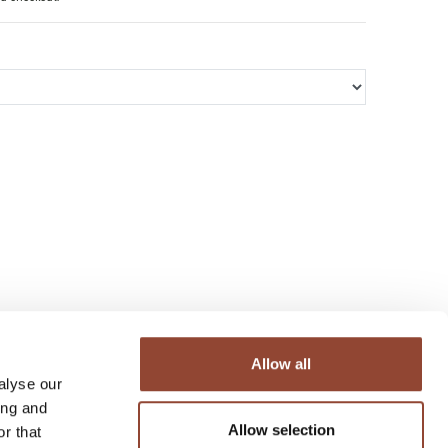
Allow all
alyse our
ing and
Allow selection
r that