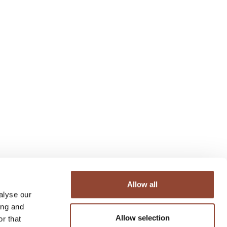
Allow all
alyse our
ing and
Allow selection
r that