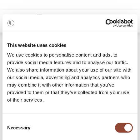
0
48 mois
This website uses cookies
We use cookies to personalise content and ads, to
21 articles trouvés
Shop
provide social media features and to analyse our traffic.
We also share information about your use of our site with
Bureaux
our social media, advertising and analytics partners who
may combine it with other information that you’ve
Le bureau idéal est à portée de clic : Live Light propose des
provided to them or that they’ve collected from your use
bureaux design à louer, pour tous les styles et tous les
of their services.
besoins. Nous proposons non seulement de beaux bureaux
en bois, avec ou sans tiroirs de rangement, mais aussi des
bureaux réglables pour s'asseoir ou se tenir debout. Un
Consent
bureau doit être fonctionnel, ergonomique et offrir
Necessary
Selection
suffisamment d'espace pour travailler confortablement.
Louez un bureau pour votre espace de travail ou pour votre