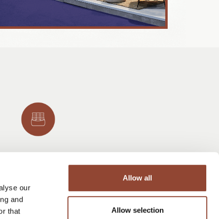
Flexibilité pour
s’adapter
Allow all
Choisissez d'échanger,
alyse our
de prolonger ou de
ing and
racheter vos meubles.
Allow selection
r that