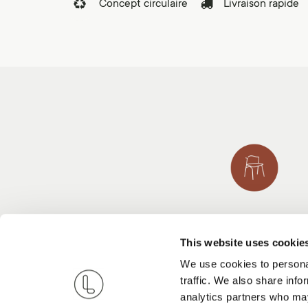
Concept circulaire
Livraison rapide
Mobilier design
Des designs haut de
This website uses cookie
gamme signés
We use cookies to personal
Ethnicraft, DCW et
traffic. We also share info
Flokk.
analytics partners who may