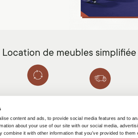
Location de meubles simplifiée
Concept circulaire
Un service sans souci
Remis à neuf en interne
s
Livraison et montage
pour être (ré)utilisé à
dans des délais rapides.
ise content and ads, to provide social media features and to an
l'infini.
rmation about your use of our site with our social media, advertis
 combine it with other information that you’ve provided to them o