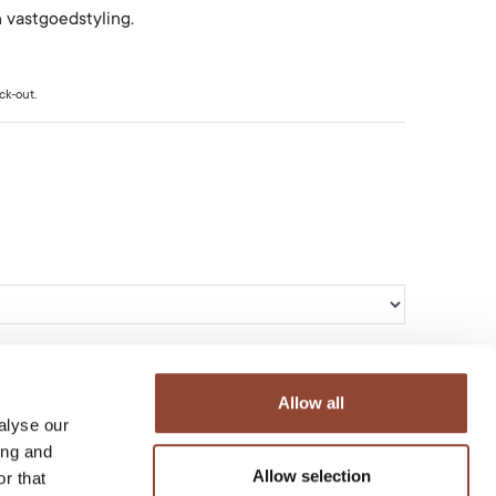
n vastgoedstyling.
ck-out.
Allow all
alyse our
ing and
Allow selection
r that
andje