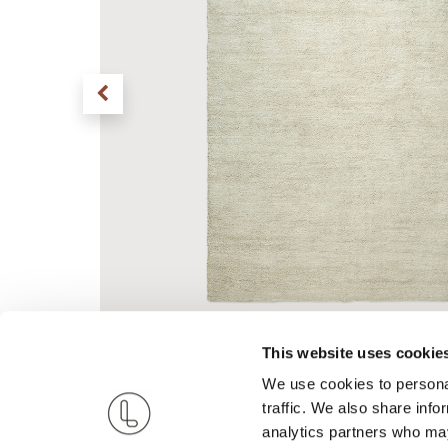
This website uses cookie
We use cookies to personal
traffic. We also share info
analytics partners who may