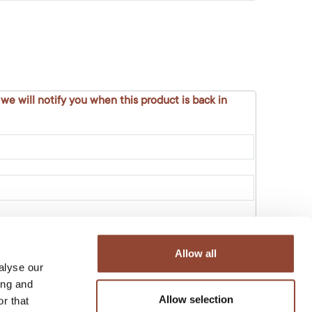
 we will notify you when this product is back in
Allow all
alyse our
andje
ing and
Allow selection
r that